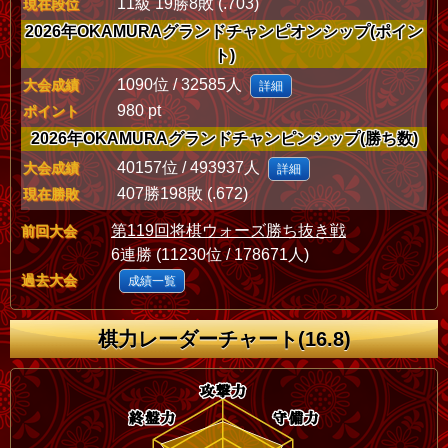
11級 19勝8敗 (.703)
現在段位
2026年OKAMURAグランドチャンピオンシップ(ポイン
ト)
1090位 / 32585人
大会成績
詳細
980 pt
ポイント
2026年OKAMURAグランドチャンピンシップ(勝ち数)
40157位 / 493937人
大会成績
詳細
407勝198敗 (.672)
現在勝敗
第119回将棋ウォーズ勝ち抜き戦
前回大会
6連勝 (11230位 / 178671人)
過去大会
成績一覧
棋力レーダーチャート(16.8)