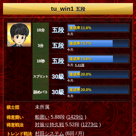
tu_win1
五段
達成率 11.6%
五段
10分
今月:
達成率 73.7%
五段
3分
今月:
達成率 74.6%
五段
10秒
今月:
5.41段
達成率 20.0%
30級
スプリント
今月:
達成率 20.0%
30級
詰めバト
今月:
未所属
棋士団
船囲い
5.88段 (
1429位
)
得意囲い
対振り持久戦
5.52段 (
1273位
)
得意戦法
村田システム
(6回 / 月)
トレンド戦法