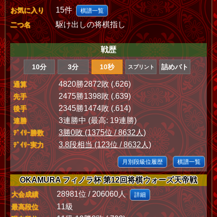
15件
お気に入り
棋譜一覧
駆け出しの将棋指し
二つ名
戦歴
10分
3分
10秒
詰めバト
スプリント
4820勝2872敗 (.626)
通算
2475勝1398敗 (.639)
先手
2345勝1474敗 (.614)
後手
3連勝中 (最高: 19連勝)
連勝
3勝0敗 (1375位 / 8632人)
ﾃﾞｲﾘｰ勝数
3.8段相当 (123位 / 8632人)
ﾃﾞｲﾘｰ実力
月別段級位履歴
棋譜一覧
OKAMURA フィノラ杯 第12回将棋ウォーズ天帝戦
28981位 / 206060人
大会成績
詳細
11級
最高段位