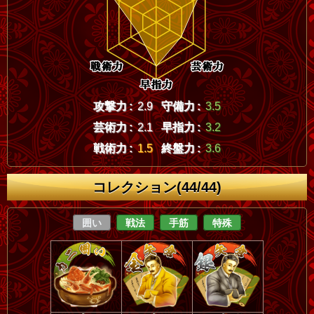
攻撃力 :
2.9
守備力 :
3.5
芸術力 :
2.1
早指力 :
3.2
戦術力 :
1.5
終盤力 :
3.6
コレクション(44/44)
囲い
戦法
手筋
特殊