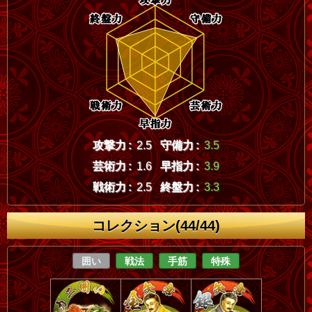
攻撃力 :
2.5
守備力 :
3.5
芸術力 :
1.6
早指力 :
3.9
戦術力 :
2.5
終盤力 :
3.3
コレクション(44/44)
囲い
戦法
手筋
特殊