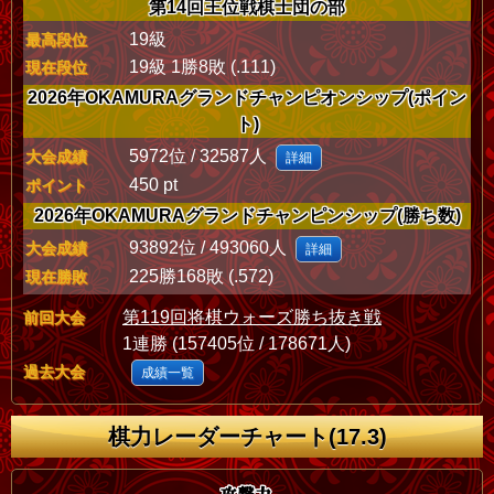
第14回王位戦棋士団の部
19級
最高段位
19級 1勝8敗 (.111)
現在段位
2026年OKAMURAグランドチャンピオンシップ(ポイン
ト)
5972位 / 32587人
大会成績
詳細
450 pt
ポイント
2026年OKAMURAグランドチャンピンシップ(勝ち数)
93892位 / 493060人
大会成績
詳細
225勝168敗 (.572)
現在勝敗
第119回将棋ウォーズ勝ち抜き戦
前回大会
1連勝 (157405位 / 178671人)
過去大会
成績一覧
棋力レーダーチャート(17.3)