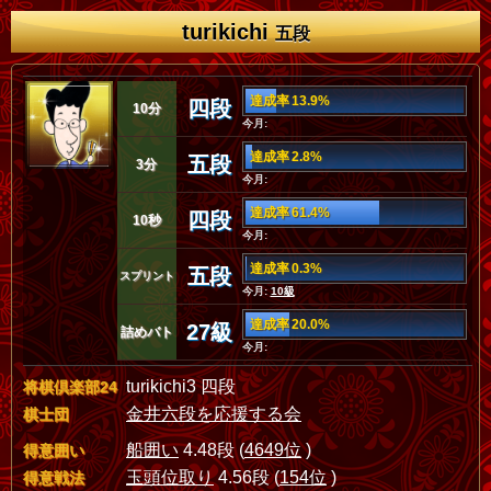
turikichi
五段
達成率 13.9%
四段
10分
今月:
達成率 2.8%
五段
3分
今月:
達成率 61.4%
四段
10秒
今月:
達成率 0.3%
五段
スプリント
今月:
10級
達成率 20.0%
27級
詰めバト
今月:
turikichi3 四段
将棋倶楽部24
金井六段を応援する会
棋士団
船囲い
4.48段 (
4649位
)
得意囲い
玉頭位取り
4.56段 (
154位
)
得意戦法