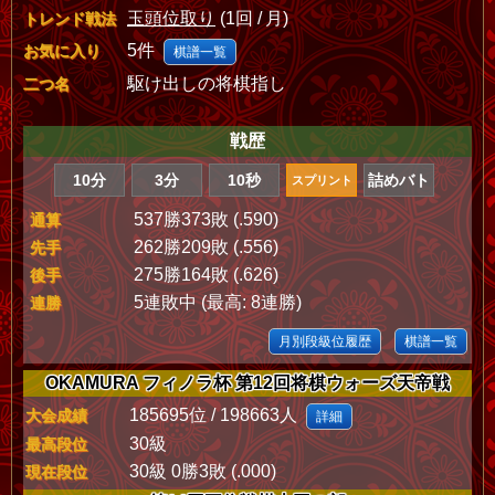
玉頭位取り
(1回 / 月)
トレンド戦法
5件
お気に入り
棋譜一覧
駆け出しの将棋指し
二つ名
戦歴
10分
3分
10秒
詰めバト
スプリント
537勝373敗 (.590)
通算
262勝209敗 (.556)
先手
275勝164敗 (.626)
後手
5連敗中 (最高: 8連勝)
連勝
月別段級位履歴
棋譜一覧
OKAMURA フィノラ杯 第12回将棋ウォーズ天帝戦
185695位 / 198663人
大会成績
詳細
30級
最高段位
30級 0勝3敗 (.000)
現在段位