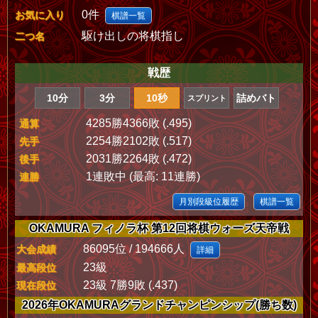
0件
お気に入り
棋譜一覧
駆け出しの将棋指し
二つ名
戦歴
10分
3分
10秒
詰めバト
スプリント
4285勝4366敗 (.495)
通算
2254勝2102敗 (.517)
先手
2031勝2264敗 (.472)
後手
1連敗中 (最高: 11連勝)
連勝
月別段級位履歴
棋譜一覧
OKAMURA フィノラ杯 第12回将棋ウォーズ天帝戦
86095位 / 194666人
大会成績
詳細
23級
最高段位
23級 7勝9敗 (.437)
現在段位
2026年OKAMURAグランドチャンピンシップ(勝ち数)