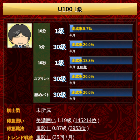
U100
1級
達成率 5.7%
1級
10分
今月:
達成率 20.0%
30級
3分
今月:
達成率 18.8%
1級
10秒
今月:
3.00級
達成率 20.0%
30級
スプリント
今月:
達成率 20.0%
30級
詰めバト
今月:
未所属
棋士団
美濃囲い
1.19級 (
145214位
)
得意囲い
鬼殺し
0.87級 (
2953位
)
得意戦法
鬼殺し
(35回 / 月)
トレンド戦法