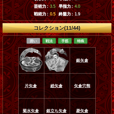
芸術力 :
3.5
早指力 :
4.0
戦術力 :
0.5
終盤力 :
1.9
コレクション(11/44)
囲い
戦法
手筋
特殊
銀矢倉
片矢倉
総矢倉
矢倉穴熊
菊水矢倉
銀立ち矢倉
菱矢倉