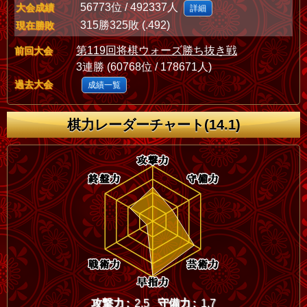
56773位 / 492337人
大会成績
詳細
315勝325敗 (.492)
現在勝敗
第119回将棋ウォーズ勝ち抜き戦
前回大会
3連勝 (60768位 / 178671人)
過去大会
成績一覧
棋力レーダーチャート(14.1)
攻撃力 :
2.5
守備力 :
1.7