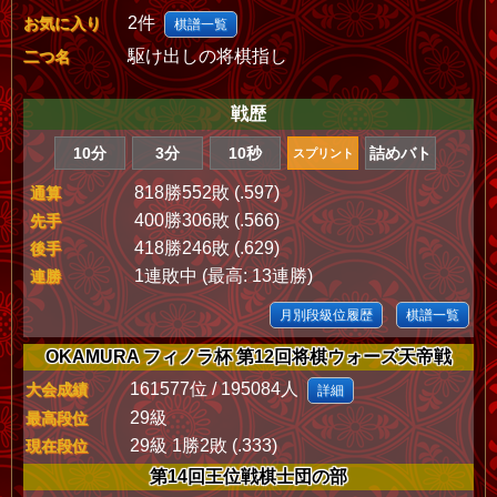
2件
お気に入り
棋譜一覧
駆け出しの将棋指し
二つ名
戦歴
10分
3分
10秒
詰めバト
スプリント
818勝552敗 (.597)
通算
400勝306敗 (.566)
先手
418勝246敗 (.629)
後手
1連敗中 (最高: 13連勝)
連勝
月別段級位履歴
棋譜一覧
OKAMURA フィノラ杯 第12回将棋ウォーズ天帝戦
161577位 / 195084人
大会成績
詳細
29級
最高段位
29級 1勝2敗 (.333)
現在段位
第14回王位戦棋士団の部