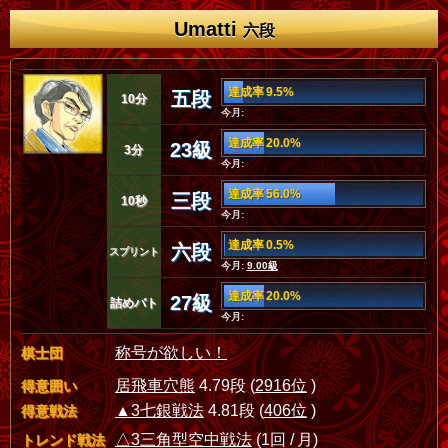
Umatti
六段
達成率 9.5%
五段
10分
今月:
達成率 20.0%
23級
3分
今月:
達成率 56.0%
三段
10秒
今月:
達成率 0.5%
六段
スプリント
今月:
9.00級
達成率 20.0%
27級
詰めバト
今月:
称号が欲しい！
棋士団
居飛車穴熊
4.79段 (
2916位
)
得意囲い
▲3七銀戦法
4.81段 (
406位
)
得意戦法
△3三角型空中戦法
(1回 / 月)
トレンド戦法