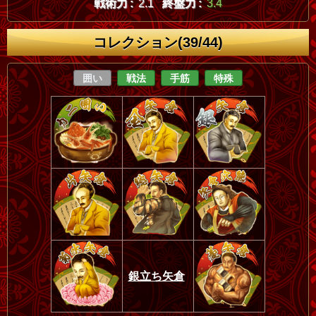
戦術力 :
2.1
終盤力 :
3.4
コレクション(39/44)
囲い
戦法
手筋
特殊
銀立ち矢倉