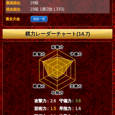
19級
最高段位
19級 1勝2敗 (.333)
現在段位
過去大会
成績一覧
棋力レーダーチャート(14.7)
攻撃力 :
2.6
守備力 :
3.6
芸術力 :
1.5
早指力 :
1.6