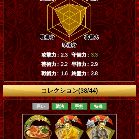
攻撃力 :
2.3
守備力 :
3.3
芸術力 :
2.2
早指力 :
2.9
戦術力 :
1.6
終盤力 :
2.8
コレクション(38/44)
囲い
戦法
手筋
特殊