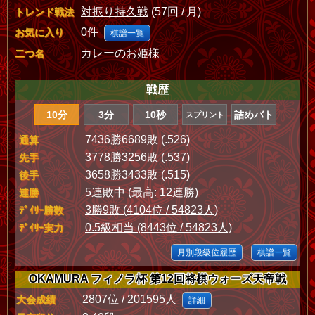
対振り持久戦
(57回 / 月)
トレンド戦法
0件
お気に入り
棋譜一覧
カレーのお姫様
二つ名
戦歴
10分
3分
10秒
詰めバト
スプリント
7436勝6689敗 (.526)
通算
3778勝3256敗 (.537)
先手
3658勝3433敗 (.515)
後手
5連敗中 (最高: 12連勝)
連勝
3勝9敗 (4104位 / 54823人)
ﾃﾞｲﾘｰ勝数
0.5級相当 (8443位 / 54823人)
ﾃﾞｲﾘｰ実力
月別段級位履歴
棋譜一覧
OKAMURA フィノラ杯 第12回将棋ウォーズ天帝戦
2807位 / 201595人
大会成績
詳細