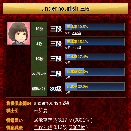
undernourish
三段
達成率 10.5%
三段
10分
今月:
2.42段
達成率 15.1%
三段
3分
今月:
7.00級
達成率 17.4%
三段
10秒
今月:
達成率 32.3%
二段
スプリント
今月:
達成率 20.0%
30級
詰めバト
今月:
undernourish 2級
将棋倶楽部24
未所属
棋士団
居飛車穴熊
3.17段 (
9801位
)
得意囲い
早繰り銀
3.12段 (
2887位
)
得意戦法