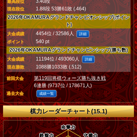
3.40段
最高段位
1.88段 53勝61敗 (.464)
現在段位
2026年OKAMURAグランドチャンピオンシップ(ポイン
ト)
4454位 / 32586人
大会成績
詳細
540 pt
ポイント
2026年OKAMURAグランドチャンピンシップ(勝ち数)
11194位 / 493060人
大会成績
詳細
1088勝1033敗 (.512)
現在勝敗
第119回将棋ウォーズ勝ち抜き戦
前回大会
6連勝 (9737位 / 178671人)
過去大会
成績一覧
棋力レーダーチャート(15.1)