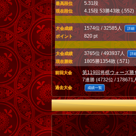
5.31段
最高段位
4.15段 53勝43敗 (.552)
現在段位
1574位 / 32585人
大会成績
詳細
820 pt
ポイント
3765位 / 493937人
大会成績
詳
1805勝1354敗 (.571)
現在勝敗
第119回将棋ウォーズ勝
前回大会
7連勝 (4732位 / 178671
過去大会
成績一覧