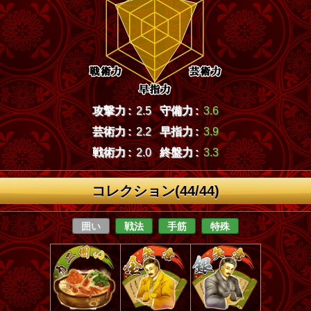
攻撃力 :
2.5
守備力 :
3.6
芸術力 :
2.2
早指力 :
3.9
戦術力 :
2.0
終盤力 :
3.3
コレクション(44/44)
囲い
戦法
手筋
特殊