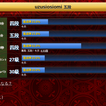
uzusiosiomi
五段
達成率 23.0%
四段
0分
今月:
達成率 23.8%
五段
3分
今月:
達成率 52.0%
四段
0秒
最高: 五段 / 今月:
4.03段
達成率 20.0%
27級
リント
今月:
達成率 20.0%
30級
めバト
今月:
になる？
位
)