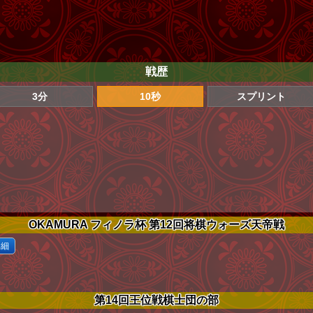
戦歴
3分
10秒
スプリント
OKAMURA フィノラ杯 第12回将棋ウォーズ天帝戦
詳細
第14回王位戦棋士団の部