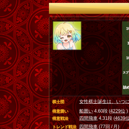
1
1
スプ
詰
女性棋士誕生は、いつ
棋士団
船囲い
4.60段 (
4229位
)
得意囲い
四間飛車
4.31段 (
4639
得意戦法
四間飛車
(77回 / 月)
トレンド戦法