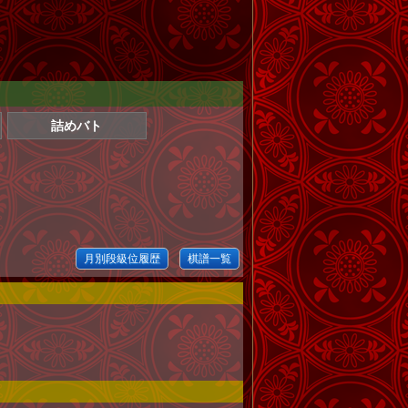
詰めバト
月別段級位履歴
棋譜一覧