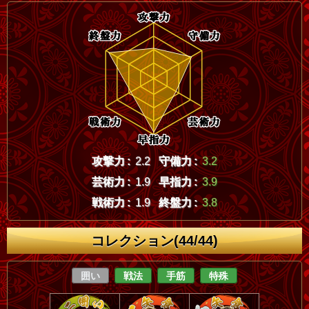
攻撃力 :
2.2
守備力 :
3.2
芸術力 :
1.9
早指力 :
3.9
戦術力 :
1.9
終盤力 :
3.8
コレクション(44/44)
囲い
戦法
手筋
特殊