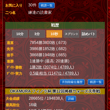
30件
お気に入り
棋譜一覧
練達の読書家
二つ名
戦歴
10分
3分
10秒
詰めバト
スプリント
7854勝3800敗 (.673)
通算
3986勝1852敗 (.682)
先手
3868勝1948敗 (.665)
後手
1連勝中 (最高: 20連勝)
連勝
1勝2敗 (2074位 / 4789人)
ﾃﾞｲﾘｰ勝数
0.5級相当 (1147位 / 4789人)
ﾃﾞｲﾘｰ実力
月別段級位履歴
棋譜一覧
OKAMURA フィノラ杯 第12回将棋ウォーズ天帝戦
28665位 / 194838人
大会成績
詳細
16級
最高段位