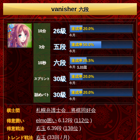
vanisher
六段
達成率 20.0%
26級
10分
今月:
達成率 50.0%
五段
3分
今月:
達成率 26.5%
六段
10秒
今月:
5.00段
達成率 20.0%
30級
スプリント
今月:
達成率 20.0%
30級
詰めバト
今月:
札幌弁護士会 将棋同好会
棋士団
elmo囲い
6.12段 (
112位
)
得意囲い
右玉
6.39段 (
138位
)
得意戦法
右玉
(33回 / 月)
トレンド戦法