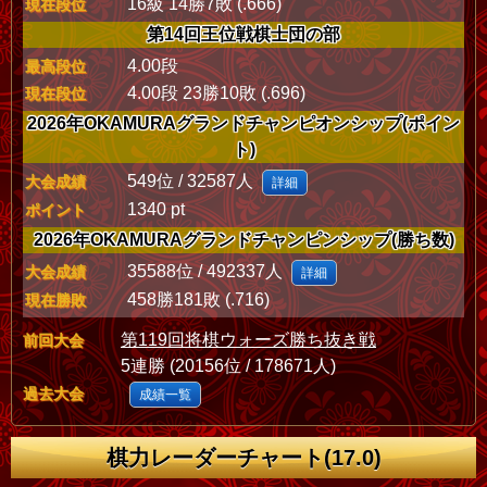
16級 14勝7敗 (.666)
現在段位
第14回王位戦棋士団の部
4.00段
最高段位
4.00段 23勝10敗 (.696)
現在段位
2026年OKAMURAグランドチャンピオンシップ(ポイン
ト)
549位 / 32587人
大会成績
詳細
1340 pt
ポイント
2026年OKAMURAグランドチャンピンシップ(勝ち数)
35588位 / 492337人
大会成績
詳細
458勝181敗 (.716)
現在勝敗
第119回将棋ウォーズ勝ち抜き戦
前回大会
5連勝 (20156位 / 178671人)
過去大会
成績一覧
棋力レーダーチャート(17.0)