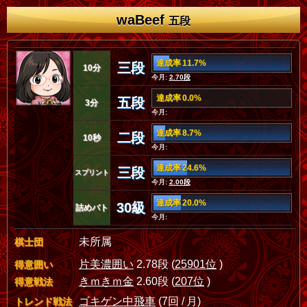
waBeef
五段
達成率 11.7%
三段
10分
今月:
2.70段
達成率 0.0%
五段
3分
今月:
達成率 8.7%
二段
10秒
今月:
達成率 24.6%
三段
スプリント
今月:
2.00段
達成率 20.0%
30級
詰めバト
今月:
未所属
棋士団
片美濃囲い
2.78段 (
25901位
)
得意囲い
きｍきｍ金
2.60段 (
207位
)
得意戦法
ゴキゲン中飛車
(7回 / 月)
トレンド戦法