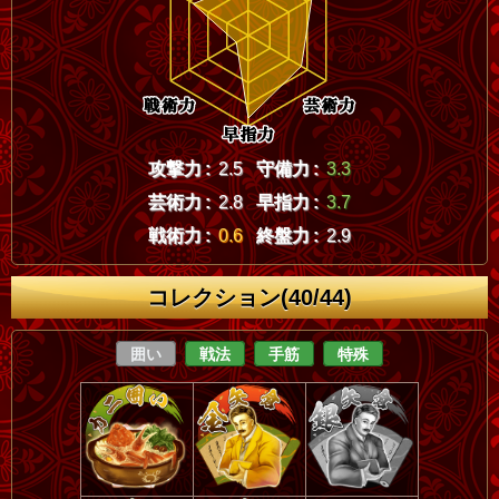
攻撃力 :
2.5
守備力 :
3.3
芸術力 :
2.8
早指力 :
3.7
戦術力 :
0.6
終盤力 :
2.9
コレクション(40/44)
囲い
戦法
手筋
特殊