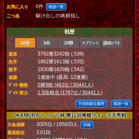
0件
お気に入り
棋譜一覧
駆け出しの将棋指し
二つ名
戦歴
10分
3分
10秒
詰めバト
スプリント
3792勝3242敗 (.539)
通算
1862勝1613敗 (.535)
先手
1930勝1629敗 (.542)
後手
1連敗中 (最高: 12連勝)
連勝
5勝9敗 (463位 / 30441人)
ﾃﾞｲﾘｰ勝数
1.5段相当 (1767位 / 30441人)
ﾃﾞｲﾘｰ実力
月別段級位履歴
棋譜一覧
OKAMURA フィノラ杯 第12回将棋ウォーズ天帝戦
2005位 / 195020人
大会成績
詳細
3.61段
最高段位