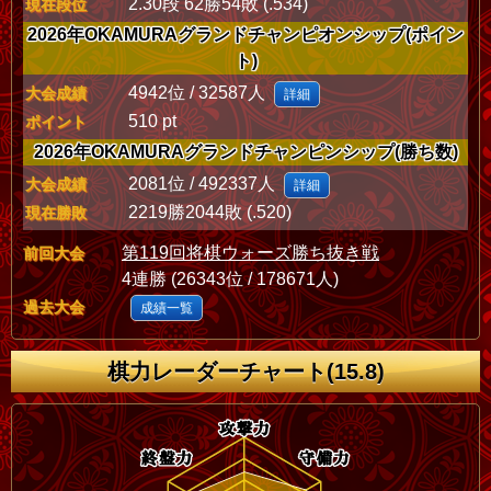
2.30段 62勝54敗 (.534)
現在段位
2026年OKAMURAグランドチャンピオンシップ(ポイン
ト)
4942位 / 32587人
大会成績
詳細
510 pt
ポイント
2026年OKAMURAグランドチャンピンシップ(勝ち数)
2081位 / 492337人
大会成績
詳細
2219勝2044敗 (.520)
現在勝敗
第119回将棋ウォーズ勝ち抜き戦
前回大会
4連勝 (26343位 / 178671人)
過去大会
成績一覧
棋力レーダーチャート(15.8)