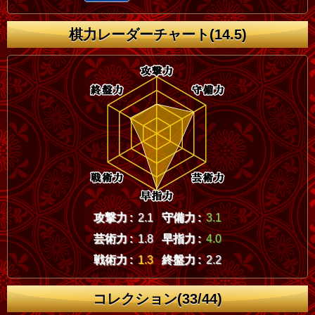
棋力レーダーチャート(14.5)
攻撃力 :
2.1
守備力 :
3.1
芸術力 :
1.8
早指力 :
4.0
戦術力 :
1.3
終盤力 :
2.2
コレクション(33/44)