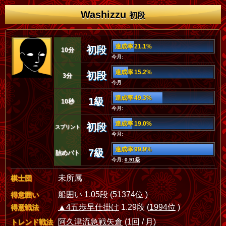
Washizzu
初段
達成率 21.1%
初段
10分
今月:
達成率 15.2%
初段
3分
今月:
達成率 49.3%
1級
10秒
今月:
達成率 19.0%
初段
スプリント
今月:
達成率 99.9%
7級
詰めバト
今月:
0.91級
未所属
棋士団
船囲い
1.05段 (
51374位
)
得意囲い
▲4五歩早仕掛け
1.29段 (
1994位
)
得意戦法
阿久津流急戦矢倉
(1回 / 月)
トレンド戦法