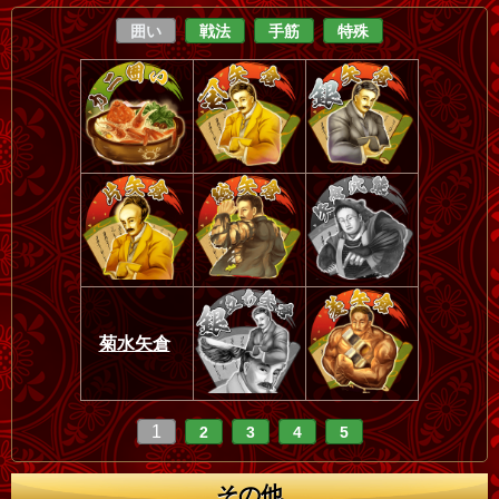
囲い
戦法
手筋
特殊
菊水矢倉
1
2
3
4
5
その他