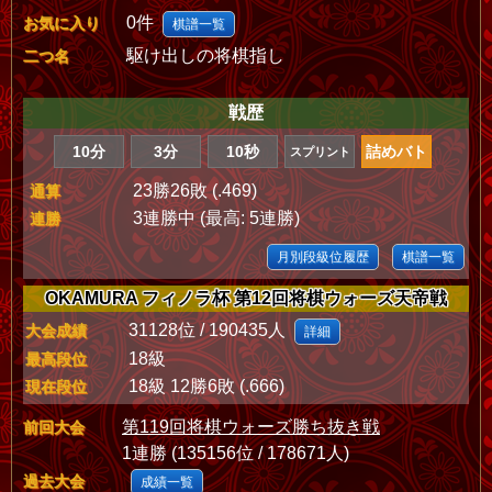
0件
お気に入り
棋譜一覧
駆け出しの将棋指し
二つ名
戦歴
10分
3分
10秒
詰めバト
スプリント
23勝26敗 (.469)
通算
3連勝中 (最高: 5連勝)
連勝
月別段級位履歴
棋譜一覧
OKAMURA フィノラ杯 第12回将棋ウォーズ天帝戦
31128位 / 190435人
大会成績
詳細
18級
最高段位
18級 12勝6敗 (.666)
現在段位
第119回将棋ウォーズ勝ち抜き戦
前回大会
1連勝 (135156位 / 178671人)
過去大会
成績一覧