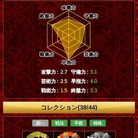
攻撃力 :
2.7
守備力 :
3.1
芸術力 :
2.5
早指力 :
4.0
戦術力 :
1.5
終盤力 :
3.3
コレクション(38/44)
囲い
戦法
手筋
特殊