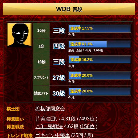
WDB
四段
達成率 17.5%
三段
10分
今月:
達成率 61.1%
四段
3分
最高: 五段 / 今月:
3.00段
達成率 16.2%
三段
10秒
今月:
達成率 20.0%
27級
スプリント
今月:
達成率 20.0%
30級
詰めバト
今月:
将棋部同窓会
棋士団
片美濃囲い
4.31段 (
7493位
)
得意囲い
△3二飛戦法
4.62段 (
158位
)
得意戦法
ゴキゲン中飛車
(25回 / 月)
トレンド戦法