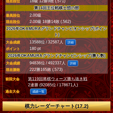
18級 12勝9敗 (.571)
現在段位
第14回王位戦棋士団の部
2.00級
最高段位
2.00級 18勝14敗 (.562)
現在段位
2026年OKAMURAグランドチャンピオンシップ(ポイン
ト)
13588位 / 32587人
大会成績
詳細
180 pt
ポイント
2026年OKAMURAグランドチャンピンシップ(勝ち数)
94836位 / 492337人
大会成績
詳細
222勝165敗 (.573)
現在勝敗
第119回将棋ウォーズ勝ち抜き戦
前回大会
2連勝 (92085位 / 178671人)
過去大会
成績一覧
棋力レーダーチャート(17.2)