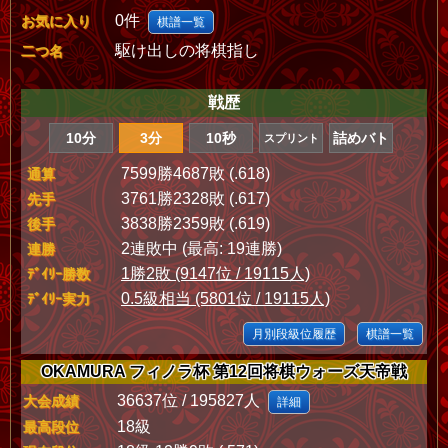
0件
お気に入り
棋譜一覧
駆け出しの将棋指し
二つ名
戦歴
10分
3分
10秒
詰めバト
スプリント
7599勝4687敗 (.618)
通算
3761勝2328敗 (.617)
先手
3838勝2359敗 (.619)
後手
2連敗中 (最高: 19連勝)
連勝
1勝2敗 (9147位 / 19115人)
ﾃﾞｲﾘｰ勝数
0.5級相当 (5801位 / 19115人)
ﾃﾞｲﾘｰ実力
月別段級位履歴
棋譜一覧
OKAMURA フィノラ杯 第12回将棋ウォーズ天帝戦
36637位 / 195827人
大会成績
詳細
18級
最高段位