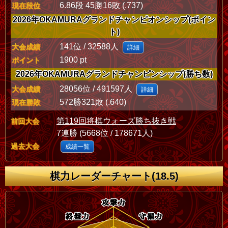
6.86段 45勝16敗 (.737)
現在段位
2026年OKAMURAグランドチャンピオンシップ(ポイン
ト)
141位 / 32588人
大会成績
詳細
1900 pt
ポイント
2026年OKAMURAグランドチャンピンシップ(勝ち数)
28056位 / 491597人
大会成績
詳細
572勝321敗 (.640)
現在勝敗
第119回将棋ウォーズ勝ち抜き戦
前回大会
7連勝 (5668位 / 178671人)
過去大会
成績一覧
棋力レーダーチャート(18.5)