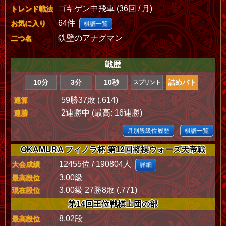
ゴキゲン中飛車
(36回 / 月)
トレンド戦法
64件
お気に入り
棋譜一覧
鉄壁のアナグマン
二つ名
戦歴
10分
3分
10秒
詰めバト
スプリント
59勝37敗 (.614)
通算
2連勝中 (最高: 16連勝)
連勝
月別段級位履歴
棋譜一覧
OKAMURA フィノラ杯 第12回将棋ウォーズ天帝戦
12455位 / 190804人
大会成績
詳細
3.00級
最高段位
3.00級 27勝8敗 (.771)
現在段位
第14回王位戦棋士団の部
8.02段
最高段位