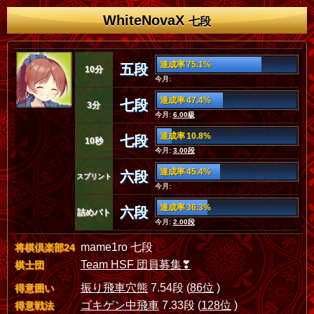
WhiteNovaX
七段
達成率 75.1%
五段
10分
今月:
達成率 47.4%
七段
3分
今月:
6.00級
達成率 10.8%
七段
10秒
今月:
3.00段
達成率 45.4%
六段
スプリント
今月:
達成率 36.3%
六段
詰めバト
今月:
2.00段
mame1ro 七段
将棋倶楽部24
Team HSF 団員募集❣
棋士団
振り飛車穴熊
7.54段 (
86位
)
得意囲い
ゴキゲン中飛車
7.33段 (
128位
)
得意戦法