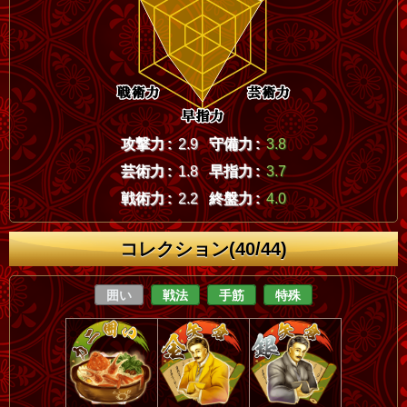
攻撃力 :
2.9
守備力 :
3.8
芸術力 :
1.8
早指力 :
3.7
戦術力 :
2.2
終盤力 :
4.0
コレクション(40/44)
囲い
戦法
手筋
特殊