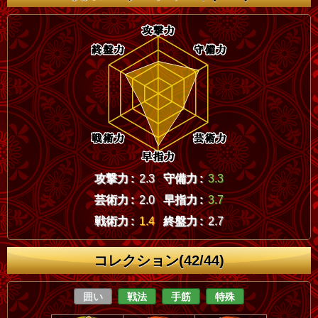
攻撃力 :
2.3
守備力 :
3.3
芸術力 :
2.0
早指力 :
3.7
戦術力 :
1.4
終盤力 :
2.7
コレクション(42/44)
囲い
戦法
手筋
特殊