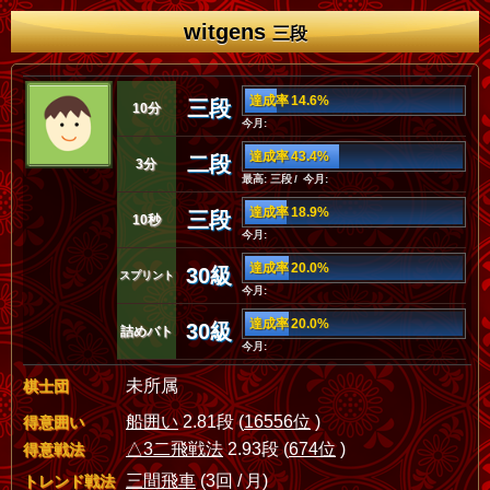
witgens
三段
達成率 14.6%
三段
10分
今月:
達成率 43.4%
二段
3分
最高: 三段 / 今月:
達成率 18.9%
三段
10秒
今月:
達成率 20.0%
30級
スプリント
今月:
達成率 20.0%
30級
詰めバト
今月:
未所属
棋士団
船囲い
2.81段 (
16556位
)
得意囲い
△3二飛戦法
2.93段 (
674位
)
得意戦法
三間飛車
(3回 / 月)
トレンド戦法