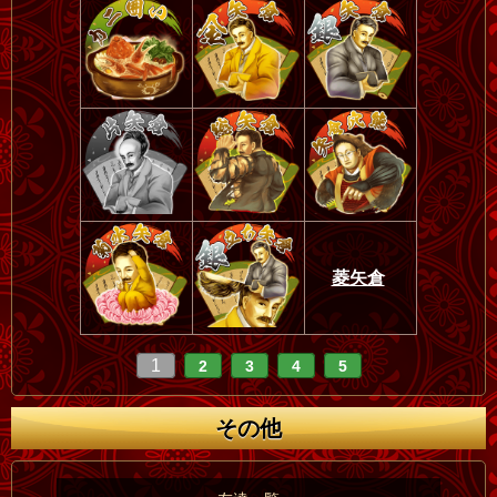
菱矢倉
1
2
3
4
5
その他