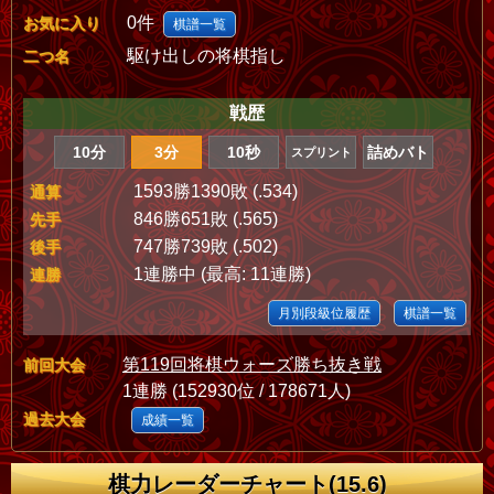
0件
お気に入り
棋譜一覧
駆け出しの将棋指し
二つ名
戦歴
10分
3分
10秒
詰めバト
スプリント
1593勝1390敗 (.534)
通算
846勝651敗 (.565)
先手
747勝739敗 (.502)
後手
1連勝中 (最高: 11連勝)
連勝
月別段級位履歴
棋譜一覧
第119回将棋ウォーズ勝ち抜き戦
前回大会
1連勝 (152930位 / 178671人)
過去大会
成績一覧
棋力レーダーチャート(15.6)