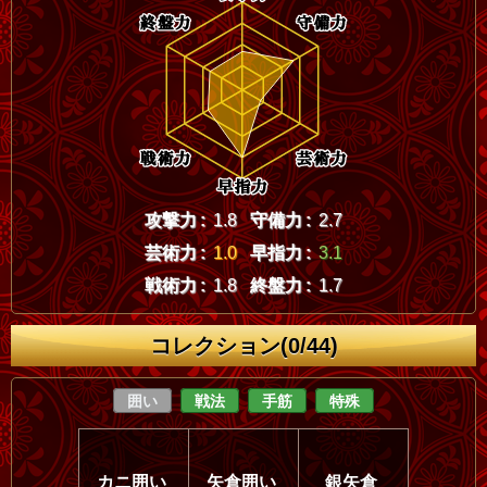
攻撃力 :
1.8
守備力 :
2.7
芸術力 :
1.0
早指力 :
3.1
戦術力 :
1.8
終盤力 :
1.7
コレクション(0/44)
囲い
戦法
手筋
特殊
カニ囲い
矢倉囲い
銀矢倉