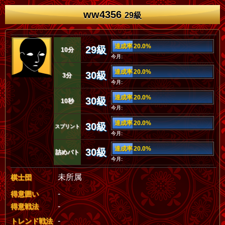
ww4356
29級
達成率 20.0%
29級
10分
今月:
達成率 20.0%
30級
3分
今月:
達成率 20.0%
30級
10秒
今月:
達成率 20.0%
30級
スプリント
今月:
達成率 20.0%
30級
詰めバト
今月:
未所属
棋士団
-
得意囲い
-
得意戦法
-
トレンド戦法