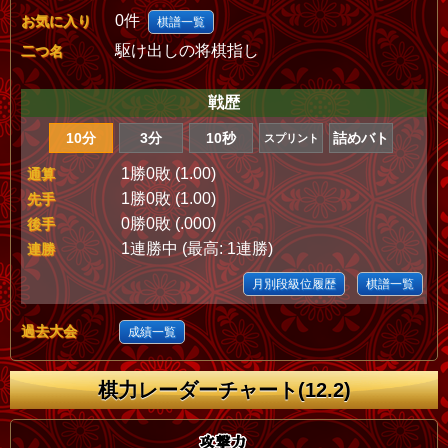
0件
お気に入り
棋譜一覧
駆け出しの将棋指し
二つ名
戦歴
10分
3分
10秒
詰めバト
スプリント
1勝0敗 (1.00)
通算
1勝0敗 (1.00)
先手
0勝0敗 (.000)
後手
1連勝中 (最高: 1連勝)
連勝
月別段級位履歴
棋譜一覧
過去大会
成績一覧
棋力レーダーチャート(12.2)