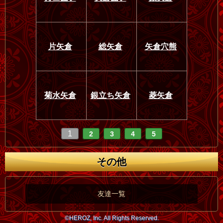
片矢倉
総矢倉
矢倉穴熊
菊水矢倉
銀立ち矢倉
菱矢倉
1
2
3
4
5
その他
友達一覧
©HEROZ, Inc. All Rights Reserved.