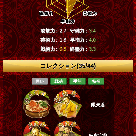
攻撃力 :
2.7
守備力 :
3.4
芸術力 :
1.8
早指力 :
4.0
戦術力 :
0.5
終盤力 :
3.3
コレクション(35/44)
囲い
戦法
手筋
特殊
銀矢倉
矢倉穴熊