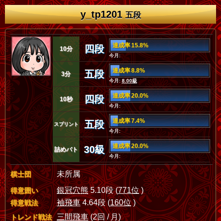
y_tp1201
五段
達成率 15.8%
四段
10分
今月:
達成率 8.8%
五段
3分
今月:
8.00級
達成率 20.0%
四段
10秒
今月:
達成率 7.4%
五段
スプリント
今月:
達成率 20.0%
30級
詰めバト
今月:
未所属
棋士団
銀冠穴熊
5.10段 (
771位
)
得意囲い
袖飛車
4.64段 (
160位
)
得意戦法
三間飛車
(2回 / 月)
トレンド戦法