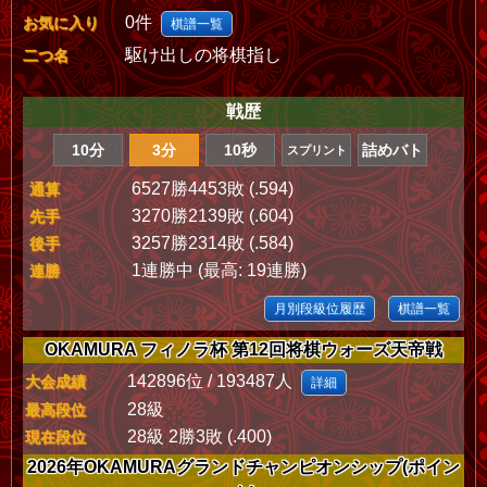
0件
お気に入り
棋譜一覧
駆け出しの将棋指し
二つ名
戦歴
10分
3分
10秒
詰めバト
スプリント
6527勝4453敗 (.594)
通算
3270勝2139敗 (.604)
先手
3257勝2314敗 (.584)
後手
1連勝中 (最高: 19連勝)
連勝
月別段級位履歴
棋譜一覧
OKAMURA フィノラ杯 第12回将棋ウォーズ天帝戦
142896位 / 193487人
大会成績
詳細
28級
最高段位
28級 2勝3敗 (.400)
現在段位
2026年OKAMURAグランドチャンピオンシップ(ポイン