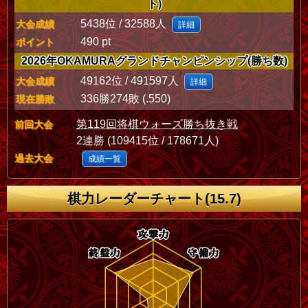
ト)
5438位 / 32588人
大会成績
詳細
490 pt
ポイント
2026年OKAMURAグランドチャンピンシップ(勝ち数)
49162位 / 491597人
大会成績
詳細
336勝274敗 (.550)
現在勝敗
第119回将棋ウォーズ勝ち抜き戦
前回大会
2連勝 (109415位 / 178671人)
過去大会
成績一覧
棋力レーダーチャート(15.7)