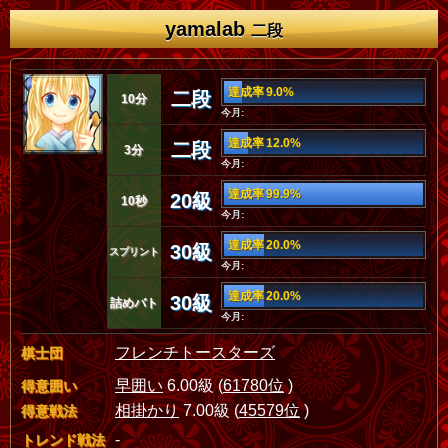
yamalab
二段
達成率 9.0%
二段
10分
今月:
達成率 12.0%
二段
3分
今月:
達成率 99.9%
20級
10秒
今月:
達成率 20.0%
30級
スプリント
今月:
達成率 20.0%
30級
詰めバト
今月:
フレンチトースターズ
棋士団
早囲い
6.00級 (
61780位
)
得意囲い
相掛かり
7.00級 (
45579位
)
得意戦法
-
トレンド戦法