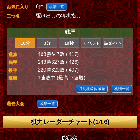
0件
お気に入り
棋譜一覧
駆け出しの将棋指し
二つ名
戦歴
10分
3分
10秒
詰めバト
スプリント
463勝647敗 (.417)
通算
243勝327敗 (.426)
先手
220勝320敗 (.407)
後手
1連敗中 (最高: 7連勝)
連勝
月別段級位履歴
棋譜一覧
過去大会
成績一覧
棋力レーダーチャート(14.6)