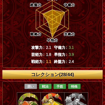
攻撃力 :
2.1
守備力 :
3.1
芸術力 :
1.8
早指力 :
3.9
戦術力 :
1.1
終盤力 :
2.4
コレクション(28/44)
囲い
戦法
手筋
特殊