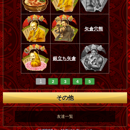
矢倉穴熊
銀立ち矢倉
1
2
3
4
5
その他
友達一覧