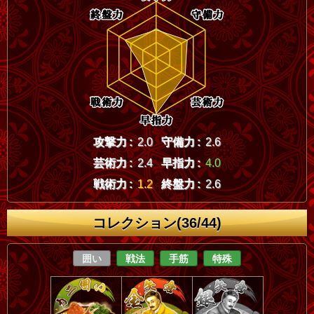
攻撃力 :
2.0
守備力 :
2.6
芸術力 :
2.4
早指力 :
4.0
戦術力 :
1.2
終盤力 :
2.6
コレクション(36/44)
囲い
戦法
手筋
特殊