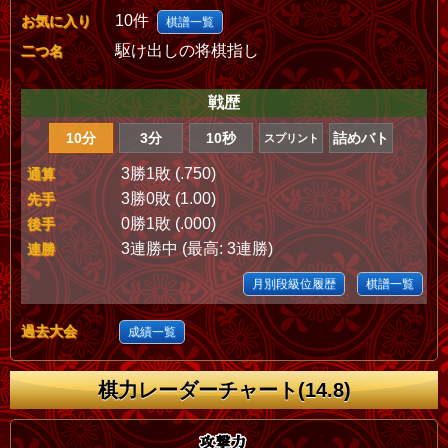
10件
お気に入り
棋譜一覧
駆け出しの将棋指し
二つ名
戦歴
10分
3分
10秒
詰めバト
スプリント
3勝1敗 (.750)
通算
3勝0敗 (1.00)
先手
0勝1敗 (.000)
後手
3連勝中 (最高: 3連勝)
連勝
月別段級位履歴
棋譜一覧
過去大会
成績一覧
棋力レーダーチャート(14.8)