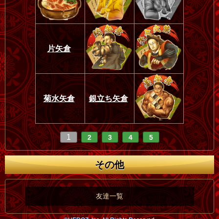
片矢倉
菊水矢倉
銀立ち矢倉
1
2
3
4
5
その他
友達一覧