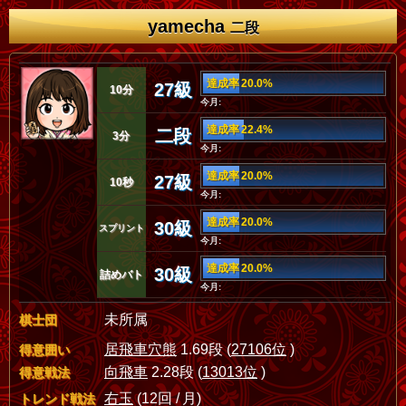
yamecha
二段
達成率 20.0%
27級
10分
今月:
達成率 22.4%
二段
3分
今月:
達成率 20.0%
27級
10秒
今月:
達成率 20.0%
30級
スプリント
今月:
達成率 20.0%
30級
詰めバト
今月:
未所属
棋士団
居飛車穴熊
1.69段 (
27106位
)
得意囲い
向飛車
2.28段 (
13013位
)
得意戦法
右玉
(12回 / 月)
トレンド戦法