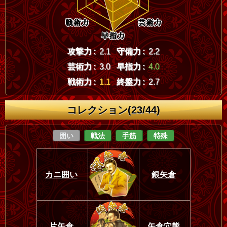
攻撃力 :
2.1
守備力 :
2.2
芸術力 :
3.0
早指力 :
4.0
戦術力 :
1.1
終盤力 :
2.7
コレクション(23/44)
囲い
戦法
手筋
特殊
カニ囲い
銀矢倉
片矢倉
矢倉穴熊