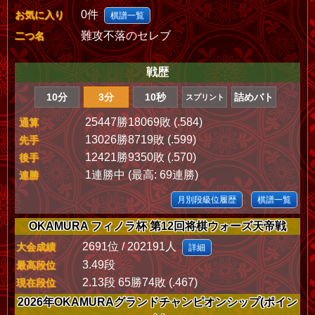
0件
お気に入り
棋譜一覧
難攻不落のセレブ
二つ名
戦歴
10分
3分
10秒
詰めバト
スプリント
25447勝18069敗 (.584)
通算
13026勝8719敗 (.599)
先手
12421勝9350敗 (.570)
後手
1連勝中 (最高: 69連勝)
連勝
月別段級位履歴
棋譜一覧
OKAMURA フィノラ杯 第12回将棋ウォーズ天帝戦
2691位 / 202191人
大会成績
詳細
3.49段
最高段位
2.13段 65勝74敗 (.467)
現在段位
2026年OKAMURAグランドチャンピオンシップ(ポイン