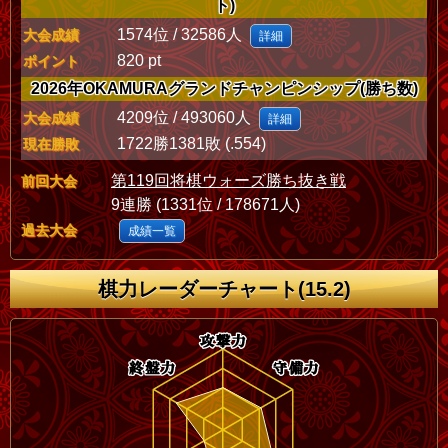
ト)
1574位 / 32586人
大会成績
詳細
820 pt
ポイント
2026年OKAMURAグランドチャンピンシップ(勝ち数)
4209位 / 493060人
大会成績
詳細
1722勝1381敗 (.554)
現在勝敗
第119回将棋ウォーズ勝ち抜き戦
前回大会
9連勝 (1331位 / 178671人)
過去大会
成績一覧
棋力レーダーチャート(15.2)