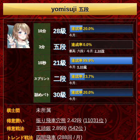
yomisuji
五段
達成率 20.0%
28級
10分
今月:
達成率 0.0%
五段
3分
最高: 六段 / 今月:
2.38段
達成率 99.9%
21級
10秒
今月:
9.00級
達成率 23.7%
二段
スプリント
今月:
達成率 20.0%
30級
詰めバト
今月:
未所属
棋士団
振り飛車穴熊
2.42段 (
11031位
)
得意囲い
玉頭銀
2.89段 (
542位
)
得意戦法
四間飛車
(288回 / 月)
トレンド戦法