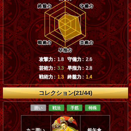
攻撃力 :
1.8
守備力 :
2.6
芸術力 :
3.3
早指力 :
2.8
戦術力 :
1.3
終盤力 :
1.4
コレクション(21/44)
囲い
戦法
手筋
特殊
カニ囲い
銀矢倉