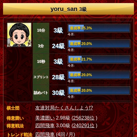
yoru_san
3級
達成率 25.3%
3級
10分
今月:
達成率 20.0%
24級
3分
今月:
達成率 21.7%
3級
10秒
今月:
達成率 20.0%
28級
スプリント
今月:
達成率 20.0%
30級
詰めバト
今月:
友達対局たくさんしよう!?
棋士団
美濃囲い
2.98級 (
256238位
)
得意囲い
四間飛車
3.00級 (
240291位
)
得意戦法
四間飛車
(4回 / 月)
トレンド戦法