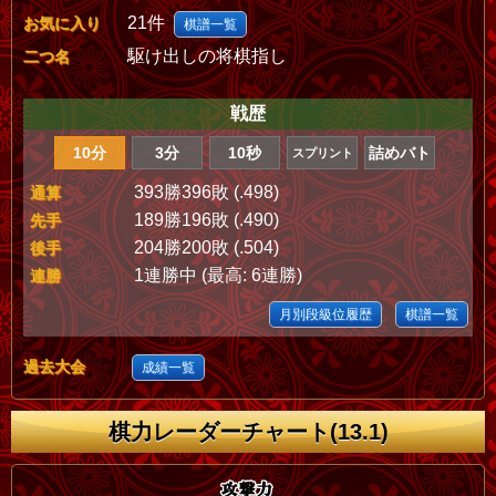
21件
お気に入り
棋譜一覧
駆け出しの将棋指し
二つ名
戦歴
10分
3分
10秒
詰めバト
スプリント
393勝396敗 (.498)
通算
189勝196敗 (.490)
先手
204勝200敗 (.504)
後手
1連勝中 (最高: 6連勝)
連勝
月別段級位履歴
棋譜一覧
過去大会
成績一覧
棋力レーダーチャート(13.1)