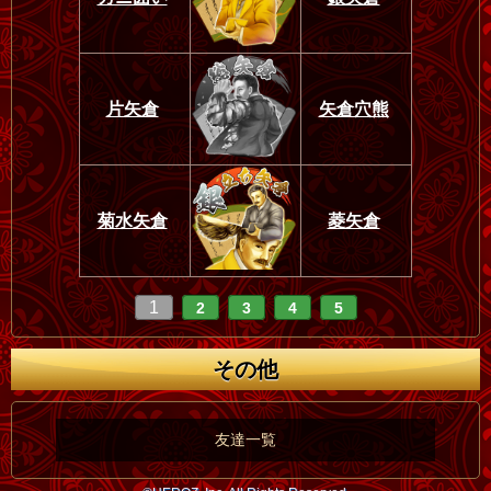
片矢倉
矢倉穴熊
菊水矢倉
菱矢倉
1
2
3
4
5
その他
友達一覧