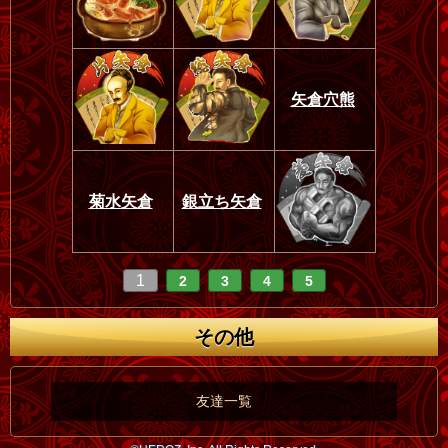
矢倉穴熊
菊水矢倉
銀立ち矢倉
1
2
3
4
5
その他
友達一覧