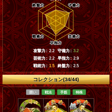
攻撃力 :
2.2
守備力 :
3.2
芸術力 :
2.2
早指力 :
2.9
戦術力 :
1.5
終盤力 :
2.5
コレクション(34/44)
囲い
戦法
手筋
特殊