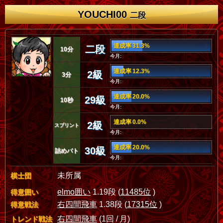
YOUCHI00
二段
達成率 31.3%
二段
10分
今月:
達成率 12.3%
2級
3分
今月:
達成率 20.0%
29級
10秒
今月:
達成率 0.0%
2級
スプリント
今月:
達成率 20.0%
30級
詰めバト
今月:
未所属
棋士団
elmo囲い
1.19段 (
11485位
)
得意囲い
右四間飛車
1.38段 (
17315位
)
得意戦法
右四間飛車
(1回 / 月)
トレンド戦法