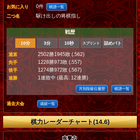
0件
お気に入り
棋譜一覧
駆け出しの将棋指し
二つ名
戦歴
10分
3分
10秒
詰めバト
スプリント
2502勝1945敗 (.562)
通算
1228勝973敗 (.557)
先手
1274勝972敗 (.567)
後手
1連敗中 (最高: 12連勝)
連勝
月別段級位履歴
棋譜一覧
過去大会
成績一覧
棋力レーダーチャート(14.6)