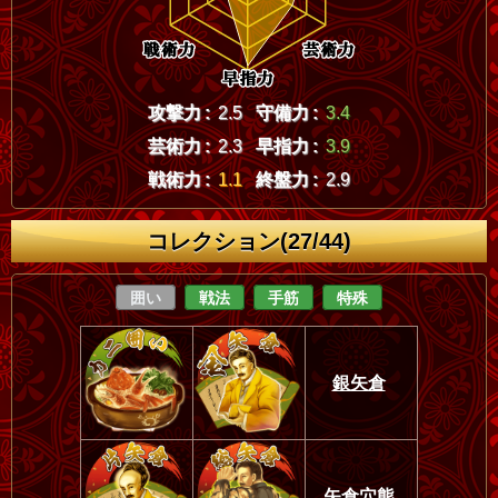
攻撃力 :
2.5
守備力 :
3.4
芸術力 :
2.3
早指力 :
3.9
戦術力 :
1.1
終盤力 :
2.9
コレクション(27/44)
囲い
戦法
手筋
特殊
銀矢倉
矢倉穴熊