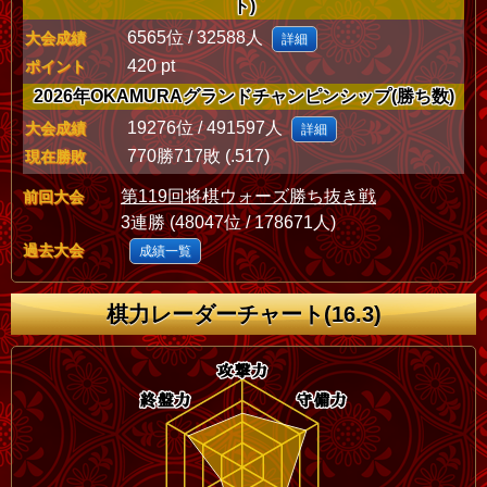
ト)
6565位 / 32588人
大会成績
詳細
420 pt
ポイント
2026年OKAMURAグランドチャンピンシップ(勝ち数)
19276位 / 491597人
大会成績
詳細
770勝717敗 (.517)
現在勝敗
第119回将棋ウォーズ勝ち抜き戦
前回大会
3連勝 (48047位 / 178671人)
過去大会
成績一覧
棋力レーダーチャート(16.3)