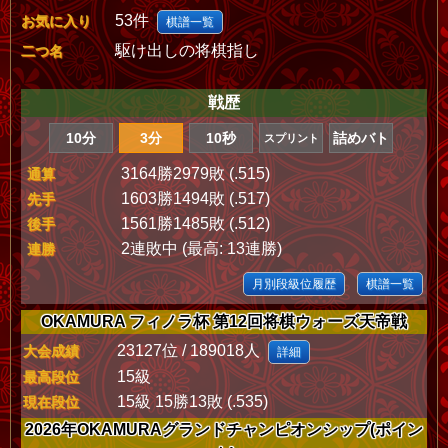
53件
お気に入り
棋譜一覧
駆け出しの将棋指し
二つ名
戦歴
10分
3分
10秒
詰めバト
スプリント
3164勝2979敗 (.515)
通算
1603勝1494敗 (.517)
先手
1561勝1485敗 (.512)
後手
2連敗中 (最高: 13連勝)
連勝
月別段級位履歴
棋譜一覧
OKAMURA フィノラ杯 第12回将棋ウォーズ天帝戦
23127位 / 189018人
大会成績
詳細
15級
最高段位
15級 15勝13敗 (.535)
現在段位
2026年OKAMURAグランドチャンピオンシップ(ポイン