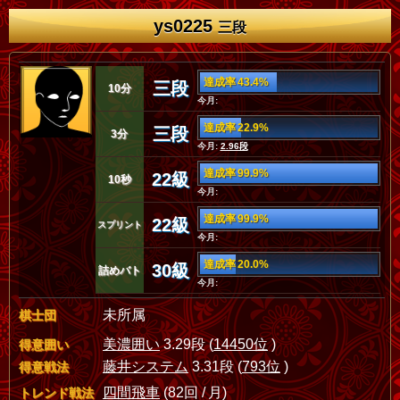
ys0225
三段
達成率 43.4%
三段
10分
今月:
達成率 22.9%
三段
3分
今月:
2.96段
達成率 99.9%
22級
10秒
今月:
達成率 99.9%
22級
スプリント
今月:
達成率 20.0%
30級
詰めバト
今月:
未所属
棋士団
美濃囲い
3.29段 (
14450位
)
得意囲い
藤井システム
3.31段 (
793位
)
得意戦法
四間飛車
(82回 / 月)
トレンド戦法