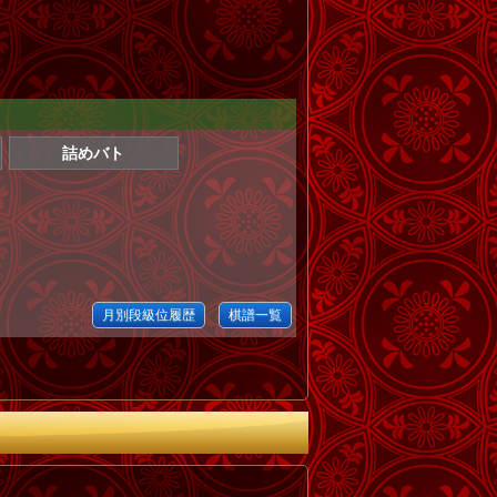
詰めバト
月別段級位履歴
棋譜一覧