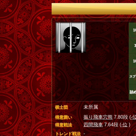
1
1
スプ
詰
未所属
棋士団
振り飛車穴熊
7.80段 (
-
得意囲い
四間飛車
7.64段 (
-位
)
得意戦法
-
トレンド戦法