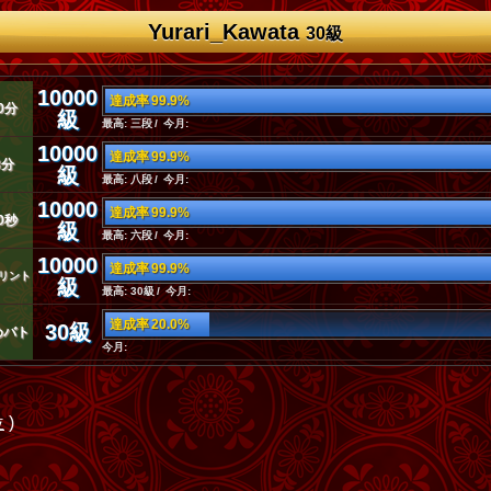
Yurari_Kawata
30級
10000
達成率 99.9%
0分
級
最高: 三段 / 今月:
10000
達成率 99.9%
3分
級
最高: 八段 / 今月:
10000
達成率 99.9%
0秒
級
最高: 六段 / 今月:
10000
達成率 99.9%
リント
級
最高: 30級 / 今月:
達成率 20.0%
30級
めバト
今月:
位
)