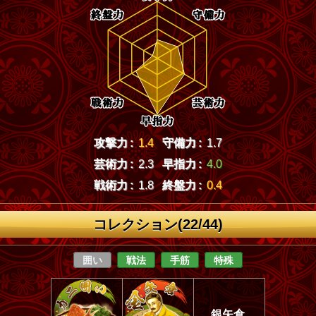
攻撃力 :
1.4
守備力 :
1.7
芸術力 :
2.3
早指力 :
4.0
戦術力 :
1.8
終盤力 :
0.4
コレクション(22/44)
囲い
戦法
手筋
特殊
銀矢倉