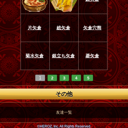
片矢倉
総矢倉
矢倉穴熊
菊水矢倉
銀立ち矢倉
菱矢倉
1
2
3
4
5
その他
友達一覧
©HEROZ, Inc. All Rights Reserved.