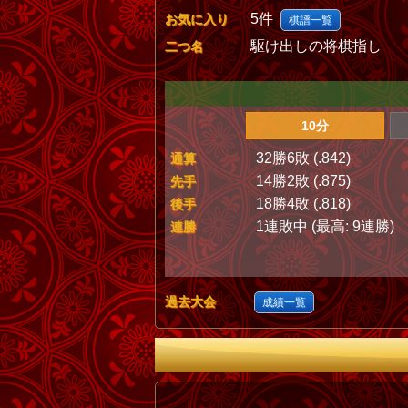
5件
お気に入り
棋譜一覧
駆け出しの将棋指し
二つ名
10分
32勝6敗 (.842)
通算
14勝2敗 (.875)
先手
18勝4敗 (.818)
後手
1連敗中 (最高: 9連勝)
連勝
過去大会
成績一覧