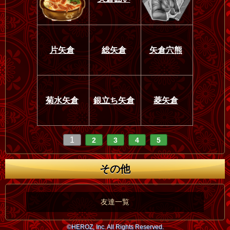
片矢倉
総矢倉
矢倉穴熊
菊水矢倉
銀立ち矢倉
菱矢倉
1
2
3
4
5
その他
友達一覧
©HEROZ, Inc. All Rights Reserved.