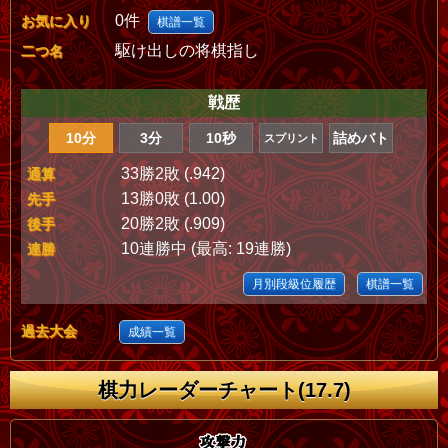
0件
お気に入り
棋譜一覧
駆け出しの将棋指し
二つ名
戦歴
10分
3分
10秒
詰めバト
スプリント
33勝2敗 (.942)
通算
13勝0敗 (1.00)
先手
20勝2敗 (.909)
後手
10連勝中 (最高: 19連勝)
連勝
月別段級位履歴
棋譜一覧
過去大会
成績一覧
棋力レーダーチャート(17.7)