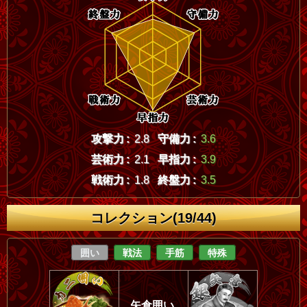
攻撃力 :
2.8
守備力 :
3.6
芸術力 :
2.1
早指力 :
3.9
戦術力 :
1.8
終盤力 :
3.5
コレクション(19/44)
囲い
戦法
手筋
特殊
矢倉囲い