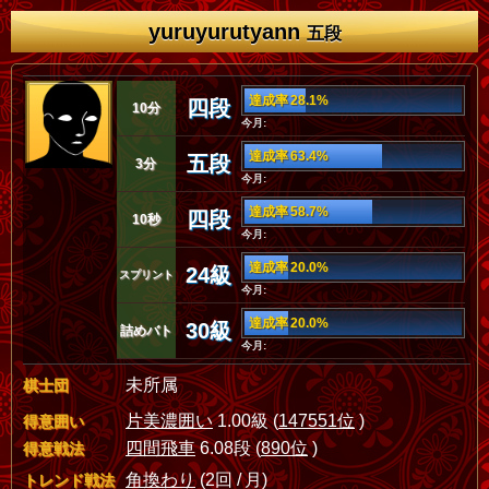
yuruyurutyann
五段
達成率 28.1%
四段
10分
今月:
達成率 63.4%
五段
3分
今月:
達成率 58.7%
四段
10秒
今月:
達成率 20.0%
24級
スプリント
今月:
達成率 20.0%
30級
詰めバト
今月:
未所属
棋士団
片美濃囲い
1.00級 (
147551位
)
得意囲い
四間飛車
6.08段 (
890位
)
得意戦法
角換わり
(2回 / 月)
トレンド戦法