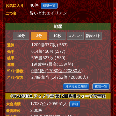
40件
お気に入り
棋譜一覧
酔いどれエイリアン
二つ名
戦歴
10分
3分
10秒
詰めバト
スプリント
1209勝977敗 (.553)
通算
614勝450敗 (.577)
先手
595勝527敗 (.530)
後手
1連敗中 (最高: 13連勝)
連勝
0勝1敗 (17080位 / 20880人)
ﾃﾞｲﾘｰ勝数
2.4級相当 (14752位 / 20880人)
ﾃﾞｲﾘｰ実力
月別段級位履歴
棋譜一覧
OKAMURA フィノラ杯 第12回将棋ウォーズ天帝戦
17037位 / 205951人
大会成績
詳細
2.00級
最高段位