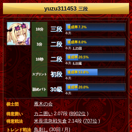
yuzu311453
三段
達成率 7.3%
三段
10分
今月:
達成率 8.0%
二段
3分
今月:
1.25段
達成率 20.5%
二段
10秒
今月:
6.00級
達成率 53.8%
初段
スプリント
今月:
達成率 20.0%
30級
詰めバト
今月:
雁木の会
棋士団
カニ囲い
2.07段 (
8902位
)
得意囲い
米長流急戦矢倉
2.14段 (
707位
)
得意戦法
鳥刺し
(30回 / 月)
トレンド戦法