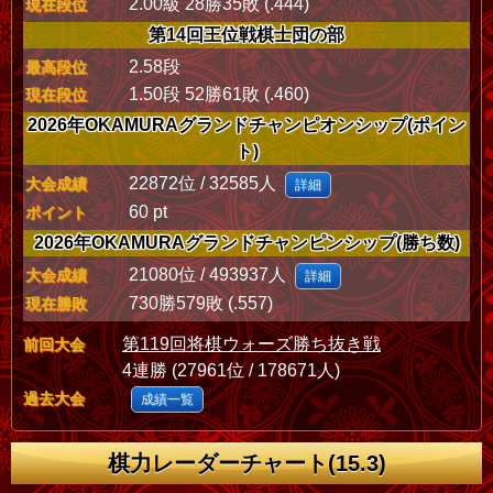
2.00級 28勝35敗 (.444)
現在段位
第14回王位戦棋士団の部
2.58段
最高段位
1.50段 52勝61敗 (.460)
現在段位
2026年OKAMURAグランドチャンピオンシップ(ポイン
ト)
22872位 / 32585人
大会成績
詳細
60 pt
ポイント
2026年OKAMURAグランドチャンピンシップ(勝ち数)
21080位 / 493937人
大会成績
詳細
730勝579敗 (.557)
現在勝敗
第119回将棋ウォーズ勝ち抜き戦
前回大会
4連勝 (27961位 / 178671人)
過去大会
成績一覧
棋力レーダーチャート(15.3)