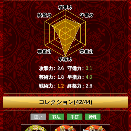
攻撃力 :
2.6
守備力 :
3.1
芸術力 :
1.8
早指力 :
4.0
戦術力 :
1.2
終盤力 :
2.6
コレクション(42/44)
囲い
戦法
手筋
特殊