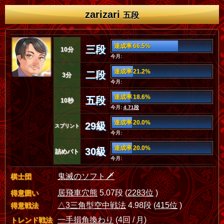
zarizari
五段
達成率 66.5%
三段
10分
今月:
達成率 21.2%
二段
3分
今月:
達成率 18.6%
五段
10秒
今月:
4.71段
達成率 20.0%
29級
スプリント
今月:
達成率 20.0%
30級
詰めバト
今月:
鬼滅のソフト🗡
棋士団
居飛車穴熊
5.07段 (
2283位
)
得意囲い
△3三角型空中戦法
4.98段 (
415位
)
得意戦法
一手損角換わり
(4回 / 月)
トレンド戦法