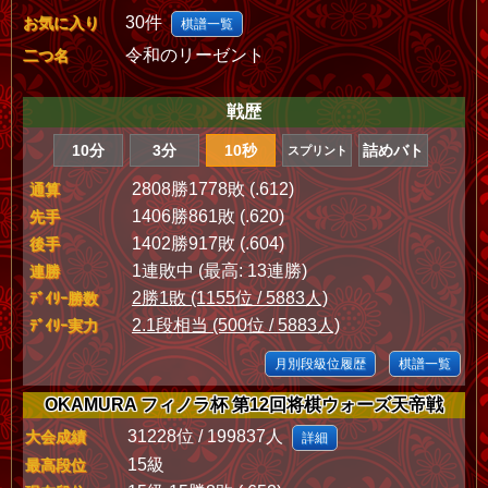
30件
お気に入り
棋譜一覧
令和のリーゼント
二つ名
戦歴
10分
3分
10秒
詰めバト
スプリント
2808勝1778敗 (.612)
通算
1406勝861敗 (.620)
先手
1402勝917敗 (.604)
後手
1連敗中 (最高: 13連勝)
連勝
2勝1敗 (1155位 / 5883人)
ﾃﾞｲﾘｰ勝数
2.1段相当 (500位 / 5883人)
ﾃﾞｲﾘｰ実力
月別段級位履歴
棋譜一覧
OKAMURA フィノラ杯 第12回将棋ウォーズ天帝戦
31228位 / 199837人
大会成績
詳細
15級
最高段位