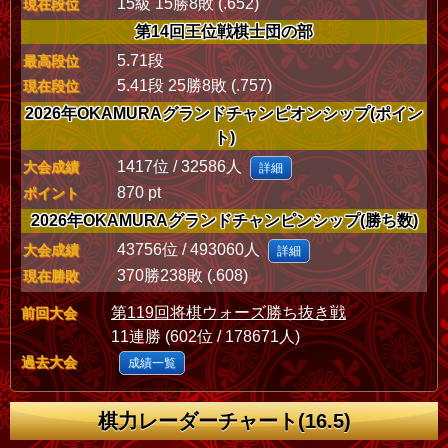
15級 15勝8敗 (.652)
現在段位
第14回王位戦棋士団の部
5.71段
最高段位
5.41段 25勝8敗 (.757)
現在段位
2026年OKAMURAグランドチャンピオンシップ(ポイン
ト)
1417位 / 32586人
大会成績
詳細
870 pt
ポイント
2026年OKAMURAグランドチャンピンシップ(勝ち数)
43756位 / 493060人
大会成績
詳細
370勝238敗 (.608)
現在勝敗
第119回将棋ウォーズ勝ち抜き戦
前回大会
11連勝 (602位 / 178671人)
過去大会
成績一覧
棋力レーダーチャート(16.5)