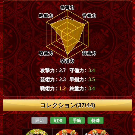
攻撃力 :
2.7
守備力 :
3.4
芸術力 :
2.3
早指力 :
3.5
戦術力 :
1.2
終盤力 :
3.4
コレクション(37/44)
囲い
戦法
手筋
特殊