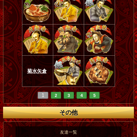
菊水矢倉
1
2
3
4
5
その他
友達一覧