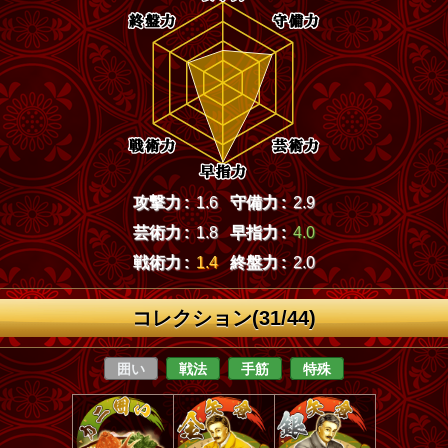
攻撃力 :
1.6
守備力 :
2.9
芸術力 :
1.8
早指力 :
4.0
戦術力 :
1.4
終盤力 :
2.0
コレクション(31/44)
囲い
戦法
手筋
特殊