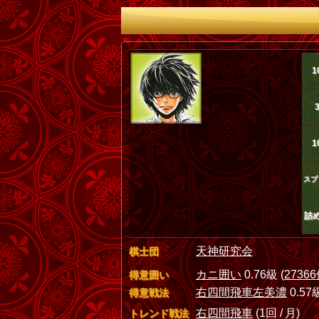
1
1
スプ
詰
天神研究会
棋士団
カニ囲い
0.76級 (
2736
得意囲い
右四間飛車左美濃
0.57級
得意戦法
右四間飛車
(1回 / 月)
トレンド戦法