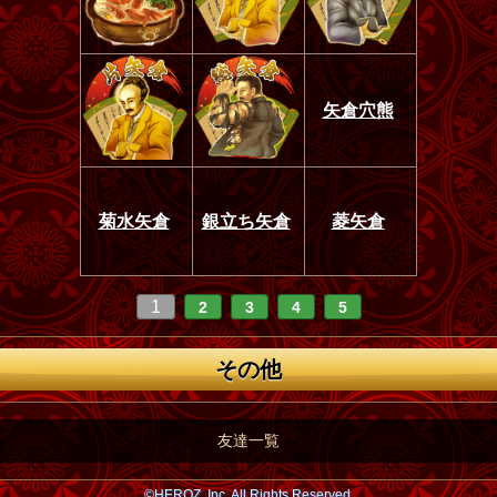
矢倉穴熊
菊水矢倉
銀立ち矢倉
菱矢倉
1
2
3
4
5
その他
友達一覧
©HEROZ, Inc. All Rights Reserved.