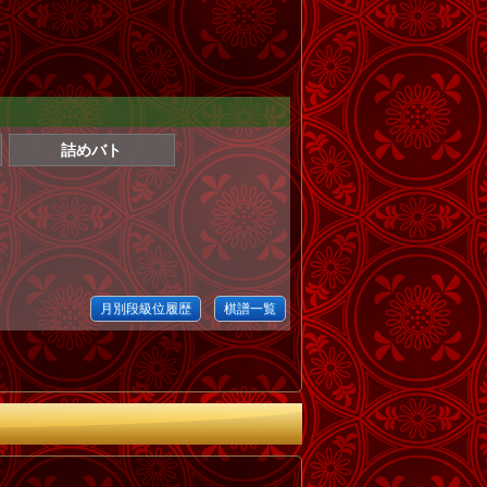
詰めバト
月別段級位履歴
棋譜一覧