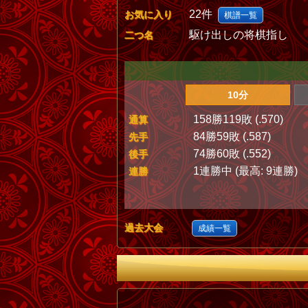
22件
お気に入り
棋譜一覧
駆け出しの将棋指し
二つ名
10分
158勝119敗 (.570)
通算
84勝59敗 (.587)
先手
74勝60敗 (.552)
後手
1連勝中 (最高: 9連勝)
連勝
過去大会
成績一覧