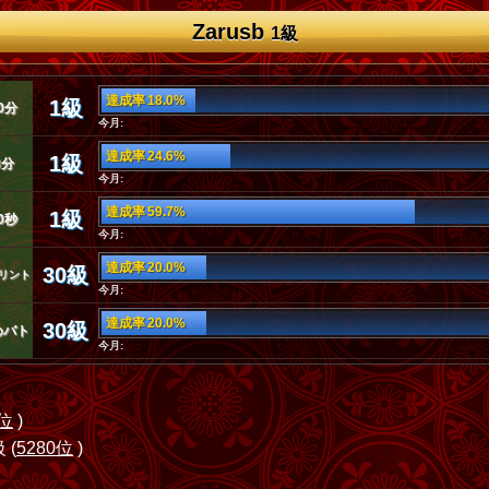
Zarusb
1級
達成率 18.0%
1級
0分
今月:
達成率 24.6%
1級
3分
今月:
達成率 59.7%
1級
0秒
今月:
達成率 20.0%
30級
リント
今月:
達成率 20.0%
30級
めバト
今月:
6位
)
 (
5280位
)