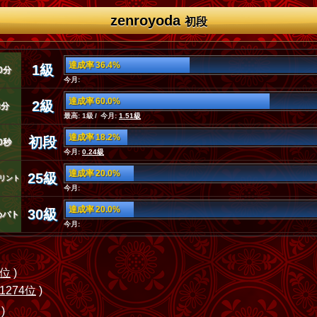
zenroyoda
初段
達成率 36.4%
1級
0分
今月:
達成率 60.0%
2級
3分
最高: 1級 / 今月:
1.51級
達成率 18.2%
初段
0秒
今月:
0.24級
達成率 20.0%
25級
リント
今月:
達成率 20.0%
30級
めバト
今月:
7位
)
1274位
)
)