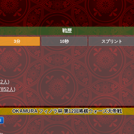
戦歴
3分
10秒
スプリント
52人)
7852人)
OKAMURA フィノラ杯 第12回将棋ウォーズ天帝戦
細