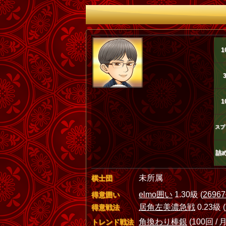
1
1
スプ
詰
未所属
棋士団
elmo囲い
1.30級 (
2696
得意囲い
居角左美濃急戦
0.23級 (
得意戦法
角換わり棒銀
(100回 / 月
トレンド戦法