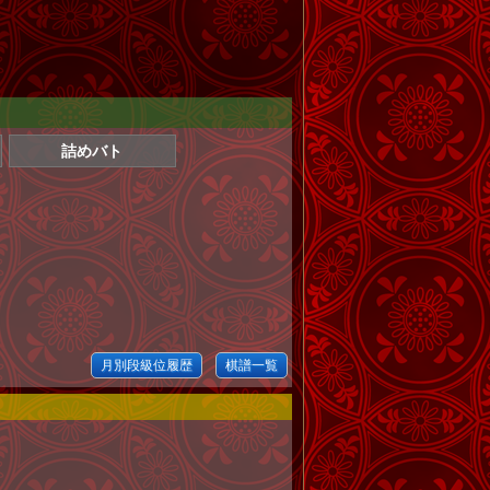
詰めバト
月別段級位履歴
棋譜一覧