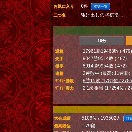
0件
お気に入り
棋譜一覧
駆け出しの将棋指し
二つ名
10分
17961勝19468敗 (.479)
通算
9047勝9514敗 (.487)
先手
8914勝9954敗 (.472)
後手
2連敗中 (最高: 11連勝)
連勝
8勝15敗 (1781位 / 278
ﾃﾞｲﾘｰ勝数
2.1級相当 (17254位 / 2
ﾃﾞｲﾘｰ実力
5106位 / 193502人
大会成績
詳
1.79段
最高段位