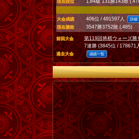
1.84級 131勝143敗 (.47
現在段位
406位 / 491597人
大会成績
詳細
3547勝3752敗 (.485)
現在勝敗
第119回将棋ウォーズ勝
前回大会
7連勝 (3845位 / 178671
過去大会
成績一覧