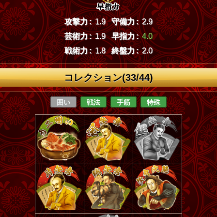
攻撃力 :
1.9
守備力 :
2.9
芸術力 :
1.9
早指力 :
4.0
戦術力 :
1.8
終盤力 :
2.0
コレクション(33/44)
囲い
戦法
手筋
特殊