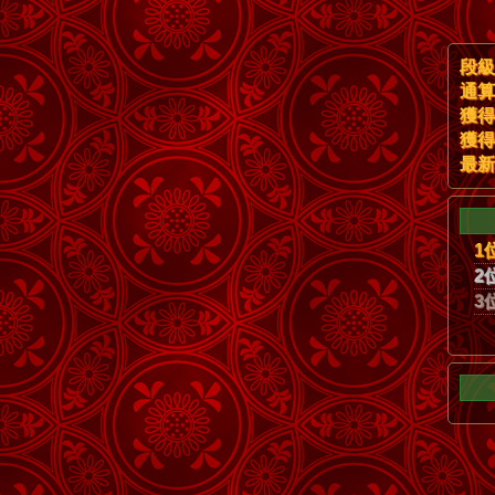
段級
通算
獲得
獲得
最新
1
2
3