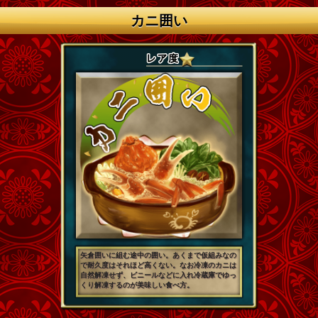
カニ囲い
矢倉囲いに組む途中の囲い。あくまで仮組みなの
で耐久度はそれほど高くない。なお冷凍のカニは
自然解凍せず、ビニールなどに入れ冷蔵庫でゆっ
くり解凍するのが美味しい食べ方。