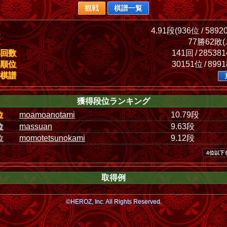
観戦
棋譜一覧
4.91段(936位 / 5892
77勝62敗(.
回数
141回 / 28538
順位
30151位 / 899
棋譜
獲得段位ランキング
位
moamoanotami
10.79段
位
massuan
9.63段
位
momotetsunokami
9.12段
4位以下
取得例
©HEROZ, Inc. All Rights Reserved.