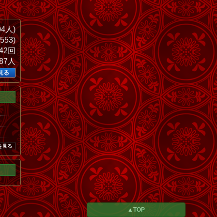
04人)
553)
142回
187人
見る
を見る
▲TOP