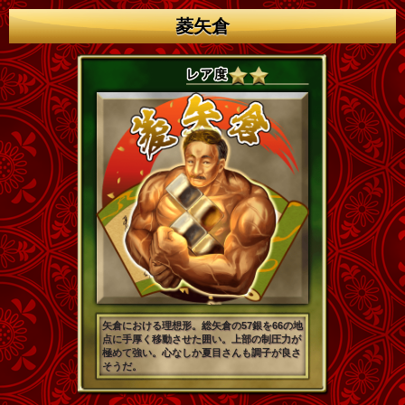
菱矢倉
矢倉における理想形。総矢倉の57銀を66の地
点に手厚く移動させた囲い。上部の制圧力が
極めて強い。心なしか夏目さんも調子が良さ
そうだ。