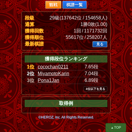
観戦
棋譜一覧
段級
29級(137642位 / 154658人)
通算
1勝0敗(1.00)
獲得回数
1回 / 1171732回
獲得順位
55617位 / 258207人
最新棋譜
見る
獲得段位ランキング
1位
cocochan0211
7.65段
2位
MiyamotoKarin
7.04段
3位
Pona1Jan
6.89段
4位以下を見る
取得例
©HEROZ, Inc. All Rights Reserved.
▲TOP