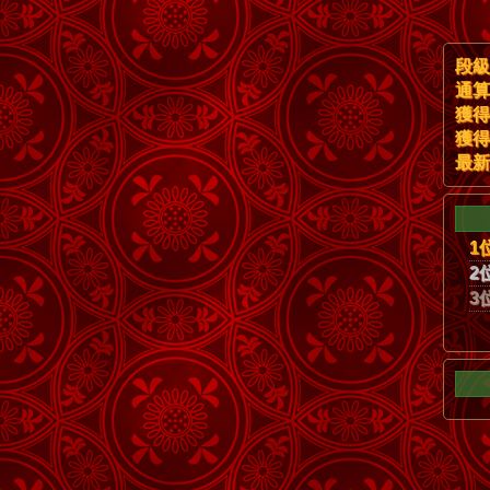
段級
通算
獲得
獲得
最新
1
2
3