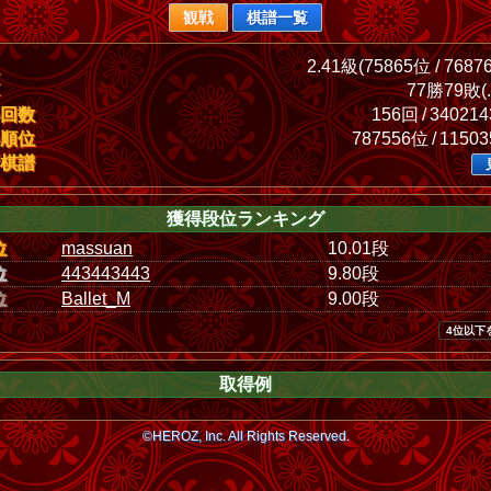
観戦
棋譜一覧
2.41級(75865位 / 7687
77勝79敗(.
回数
156回 / 34021
順位
787556位 / 1150
棋譜
獲得段位ランキング
位
massuan
10.01段
位
443443443
9.80段
位
Ballet_M
9.00段
4位以下
取得例
©HEROZ, Inc. All Rights Reserved.