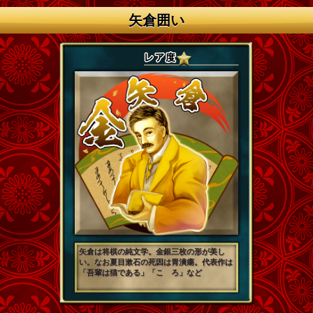
矢倉囲い
矢倉は将棋の純文学。金銀三枚の形が美し
い。なお夏目漱石の死因は胃潰瘍。代表作は
「吾輩は猫である」「こゝろ」など