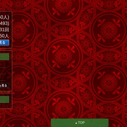
60人)
493)
431回
350人
見る
を見る
▲TOP