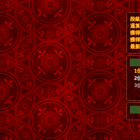
段級
通算
獲得
獲得
最新
1
2
3