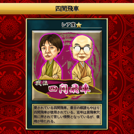
四間飛車
愛されている四間飛車。最古の棋譜もやはり
四間飛車が使用されている。近年は居飛車穴
熊に押されて苦しい情勢となっているが、復
権が待たれる。