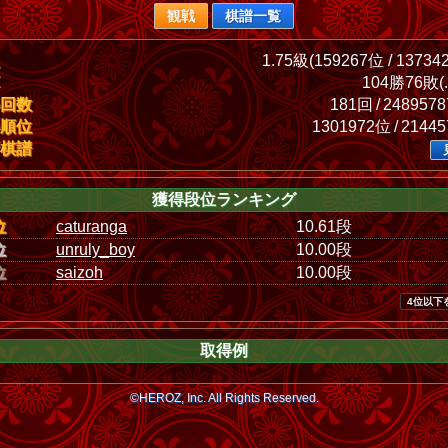
観戦
棋譜一覧
1.75級(159267位 / 13734
104勝76敗(.
回数
181回 / 248957
順位
1301972位 / 2144
棋譜
獲得段位ランキング
位
caturanga
10.61段
位
unruly_boy
10.00段
位
saizoh
10.00段
4位以下
取得例
©HEROZ, Inc. All Rights Reserved.