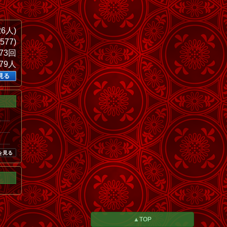
26人)
577)
873回
579人
見る
を見る
▲TOP