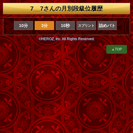
7__7さんの月別段級位履歴
10分
3分
10秒
詰めバト
スプリント
©HEROZ, Inc. All Rights Reserved.
▲TOP