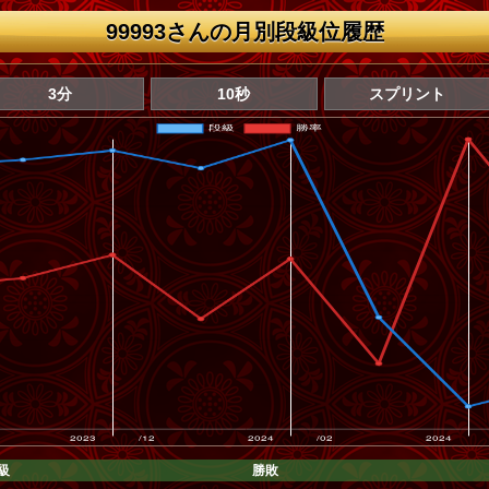
99993さんの月別段級位履歴
3分
10秒
スプリント
級
勝敗