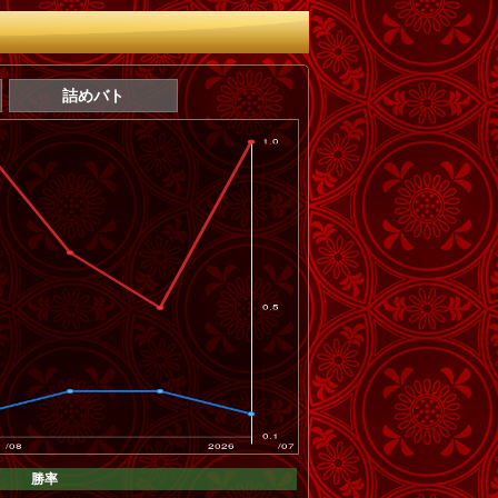
詰めバト
勝率