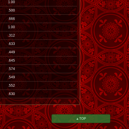
1.00
.500
.666
1.00
.312
.633
.449
.645
.574
.549
.552
.630
▲TOP