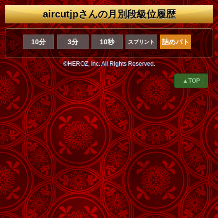
aircutjpさんの月別段級位履歴
10分
3分
10秒
詰めバト
スプリント
©HEROZ, Inc. All Rights Reserved.
▲TOP