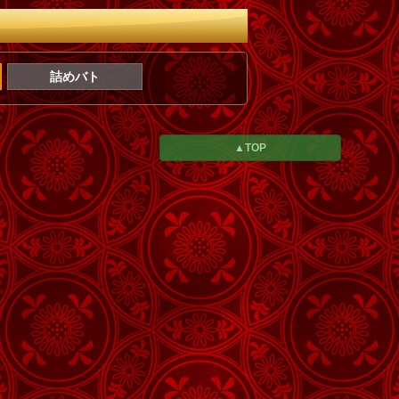
詰めバト
▲TOP