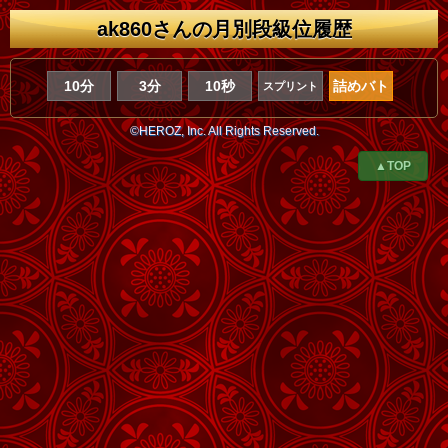
ak860さんの月別段級位履歴
10分
3分
10秒
詰めバト
スプリント
©HEROZ, Inc. All Rights Reserved.
▲TOP