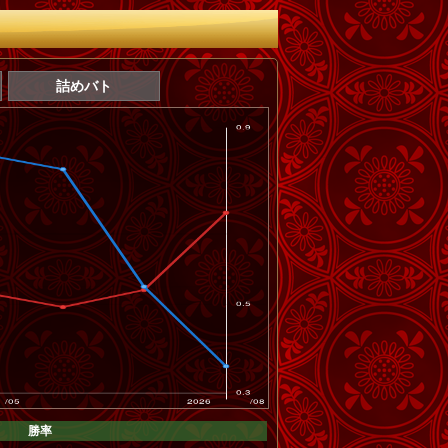
詰めバト
勝率