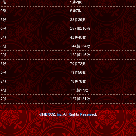
00級
5勝2敗
00級
8勝7敗
43段
38勝39敗
00段
157勝140敗
90段
42勝40敗
85段
144勝134敗
73段
123勝116敗
63段
70勝72敗
10段
73勝56敗
62段
78勝78敗
64段
125勝97敗
52段
127勝131敗
©HEROZ, Inc. All Rights Reserved.