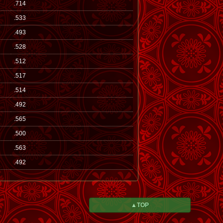
.714
.533
.493
.528
.512
.517
.514
.492
.565
.500
.563
.492
▲TOP