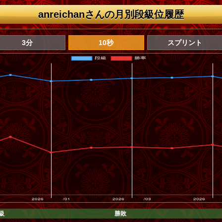
anreichanさんの月別段級位履歴
3分
10秒
スプリント
級
勝敗