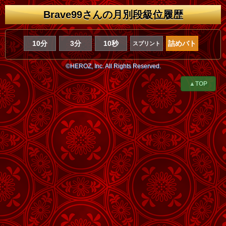
Brave99さんの月別段級位履歴
10分
3分
10秒
詰めバト
スプリント
©HEROZ, Inc. All Rights Reserved.
▲TOP