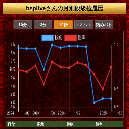
bspliveさんの月別段級位履歴
10分
3分
10秒
詰めバト
スプリント
日付
段級
勝敗
勝率