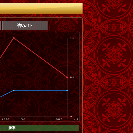
詰めバト
勝率