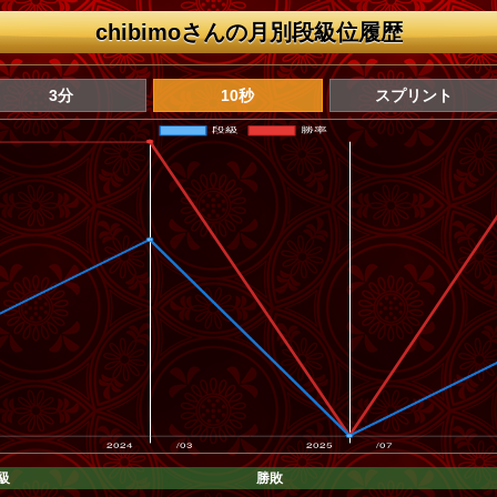
chibimoさんの月別段級位履歴
3分
10秒
スプリント
級
勝敗