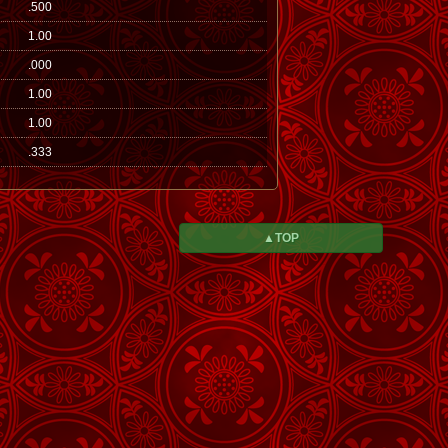
.500
1.00
.000
1.00
1.00
.333
▲TOP