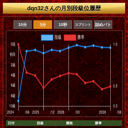
dqn32さんの月別段級位履歴
10分
3分
10秒
詰めバト
スプリント
日付
段級
勝敗
勝率