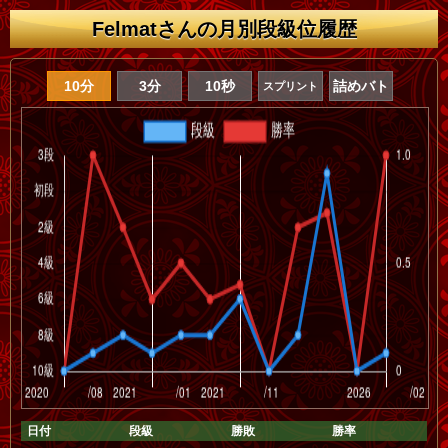
Felmatさんの月別段級位履歴
10分
3分
10秒
詰めバト
スプリント
日付
段級
勝敗
勝率