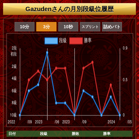
Gazudenさんの月別段級位履歴
10分
3分
10秒
詰めバト
スプリント
日付
段級
勝敗
勝率