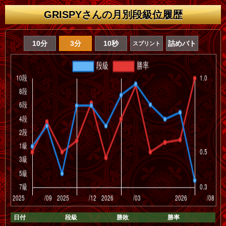
GRISPYさんの月別段級位履歴
10分
3分
10秒
詰めバト
スプリント
日付
段級
勝敗
勝率