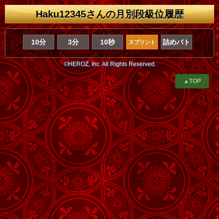
Haku12345さんの月別段級位履歴
10分
3分
10秒
詰めバト
スプリント
©HEROZ, Inc. All Rights Reserved.
▲TOP