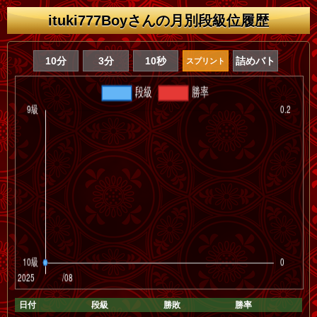
ituki777Boyさんの月別段級位履歴
10分
3分
10秒
詰めバト
スプリント
日付
段級
勝敗
勝率