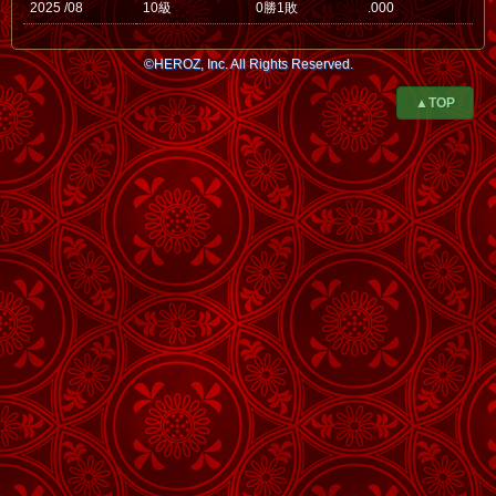
2025 /08
10級
0勝1敗
.000
©HEROZ, Inc. All Rights Reserved.
▲TOP