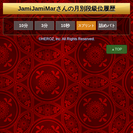
JamiJamiMarさんの月別段級位履歴
10分
3分
10秒
詰めバト
スプリント
©HEROZ, Inc. All Rights Reserved.
▲TOP