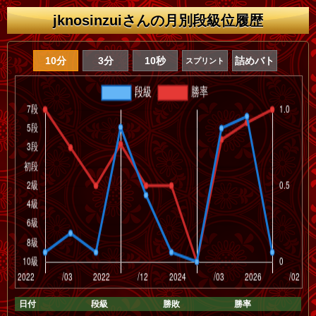
jknosinzuiさんの月別段級位履歴
10分
3分
10秒
詰めバト
スプリント
日付
段級
勝敗
勝率