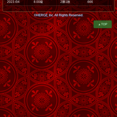
2023 /04
8.00級
2勝1敗
.666
©HEROZ, Inc. All Rights Reserved.
▲TOP