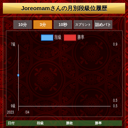
Joreomamさんの月別段級位履歴
10分
3分
10秒
詰めバト
スプリント
日付
段級
勝敗
勝率