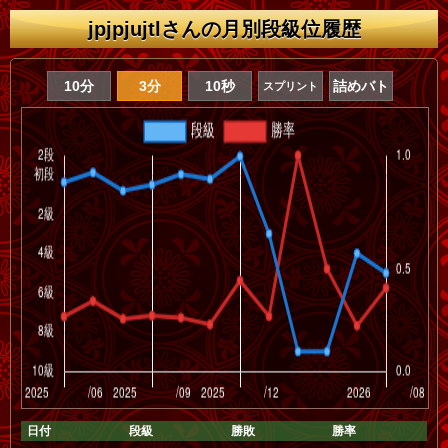
jpjpjujtlさんの月別段級位履歴
10分
3分
10秒
詰めバト
スプリント
日付
段級
勝敗
勝率