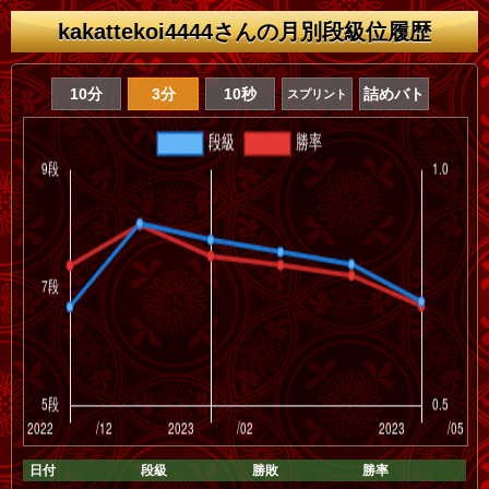
kakattekoi4444さんの月別段級位履歴
10分
3分
10秒
詰めバト
スプリント
日付
段級
勝敗
勝率